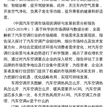
制、智能诊断，提升驾驶体验。此外，关注车内空气质量，
开发空气净化、负离子发生等功能，提升乘客的健康和舒适
度。
《中国汽车空调市场现状调研与发展前景分析报告
（2025-2031年）》基于科学的市场调研与数据分析，全面
解析了汽车空调行业的市场规模、市场需求及发展现状。报
告深入探讨了汽车空调产业链结构、细分市场特点及技术发
展方向，并结合宏观经济环境与消费者需求变化，对汽车空
调行业前景与未来趋势进行了科学预测，揭示了潜在增长空
间。通过对汽车空调重点企业的深入研究，报告评估了主要
品牌的市场竞争地位及行业集中度演变，为投资者、企业决
策者及银行信贷部门提供了权威的市场洞察与决策支持，助
力把握行业机遇，优化战略布局，实现可持续发展。
车用空调开关图解、汽车空调热风怎么开、汽车空调热
风怎么开、汽车空调怎么开、暖风需要开AC吗、汽车空调
滤芯多久换一次、冬天开热风用开AC吗、汽车空调工作原
理、汽车空调ac是干什么的
订购《中国汽车空调市场现状调研与发展前景分析报告